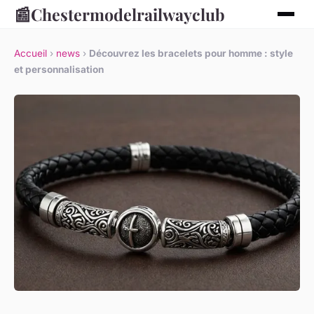
📰
Chestermodelrailwayclub
Accueil
›
news
›
Découvrez les bracelets pour homme : style
et personnalisation